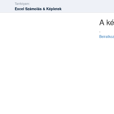
Tanfolyam:
Excel Számolás & Képletek
A ké
-
Beiratko