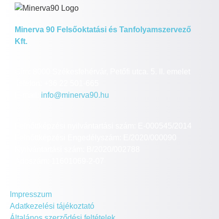
Minerva 90 Felsőoktatási és Tanfolyamszervező
Kft.
Cím: 8000 Székesfehérvár, Petőfi utca. 5. II. emelet
Telefon: +36 22 501-665
E-mail:
info@minerva90.hu
Felnőttképzési nyilvántartási szám: E-000545/2014
Felnőttképzési Engedélyszám: E/2020/000090
Nyilvántartási szám: B/2020/002788
Adószám: 11601069-2-07
Impresszum
Adatkezelési tájékoztató
Általános szerződési feltételek